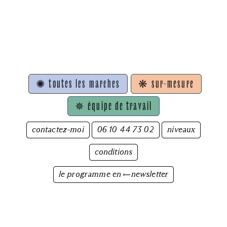
✺ toutes les marches
❋ sur-mesure
✵ équipe de travail
contactez-moi
06 10 44 73 02
niveaux
conditions
le programme en ⟝newsletter