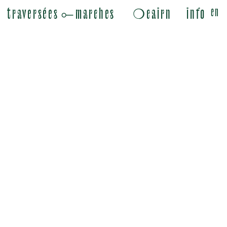
en
traversées
⟜marches
❍cairn
info