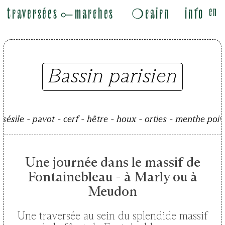
en
traversées
⟜marches
❍cairn
info
Bassin parisien
sésile - pavot - cerf - hêtre - houx - orties - menthe poiv
sésile - pavot - cerf - hêtre - houx - orties - menthe poiv
Une journée dans le massif de
Fontainebleau - à Marly ou à
Meudon
Une traversée au sein du splendide massif